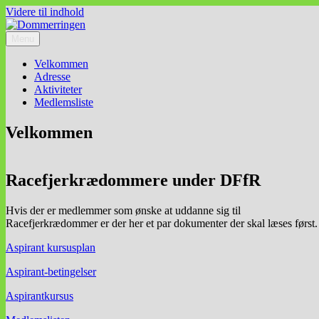
Videre til indhold
Menu
Dommerringen
Racefjerkrædommere i Danmark – en del af Racefjerkrae.dk
Velkommen
Adresse
Aktiviteter
Medlemsliste
Velkommen
Racefjerkrædommere under DFfR
Hvis der er medlemmer som ønske at uddanne sig til
Racefjerkrædommer er der her et par dokumenter der skal læses først.
Aspirant kursusplan
Aspirant-betingelser
Aspirantkursus