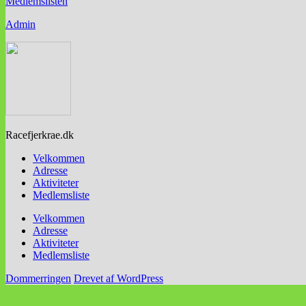
Medlemslisten
Admin
Racefjerkrae.dk
Velkommen
Adresse
Aktiviteter
Medlemsliste
Velkommen
Adresse
Aktiviteter
Medlemsliste
Dommerringen
Drevet af WordPress