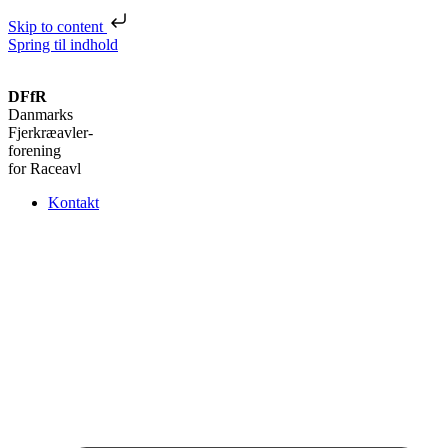
Skip to content
Spring til indhold
DFfR
Danmarks
Fjerkræavler-
forening
for Raceavl
Kontakt