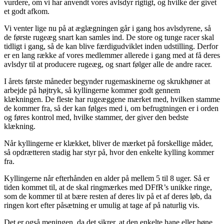
vurdere, om vi har anvendt vores avlsdyr rigtigt, og hvilke der givet
et godt afkom.
Vi venter lige nu på at æglægningen går i gang hos avlsdyrene, så
de første rugeæg snart kan samles ind. De store og tunge racer skal
tidligt i gang, så de kan blive færdigudviklet inden udstilling. Derfor
er en lang række af vores medlemmer allerede i gang med at få deres
avlsdyr til at producere rugeæg, og snart følger alle de andre racer.
I årets første måneder begynder rugemaskinerne og skrukhøner at
arbejde på højtryk, så kyllingerne kommer godt gennem
klækningen. De fleste har rugeæggene mærket med, hvilken stamme
de kommer fra, så der kan følges med i, om befrugtningen er i orden
og føres kontrol med, hvilke stammer, der giver den bedste
klækning.
Når kyllingerne er klækket, bliver de mærket på forskellige måder,
så opdrætteren stadig har styr på, hvor den enkelte kylling kommer
fra.
Kyllingerne når efterhånden en alder på mellem 5 til 8 uger. Så er
tiden kommet til, at de skal ringmærkes med DFfR’s unikke ringe,
som de kommer til at bære resten af deres liv på et af deres løb, da
ringen kort efter påsætning er umulig at tage af på naturlig vis.
Det er også meningen, da det sikrer, at den enkelte hane eller høne