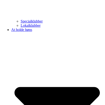
Specialklubber
Lokalklubber
At holde høns