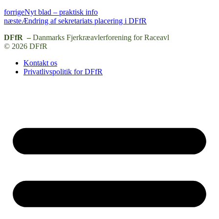
forrige
Nyt blad – praktisk info
næste
Ændring af sekretariats placering i DFfR
DFfR –
Danmarks Fjerkræavlerforening for Raceavl
© 2026 DFfR
Kontakt os
Privatlivspolitik for DFfR