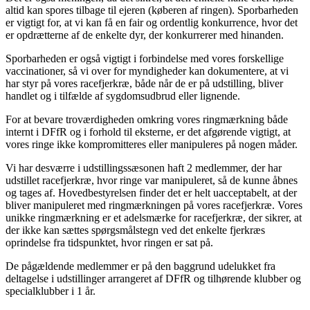
altid kan spores tilbage til ejeren (køberen af ringen). Sporbarheden
er vigtigt for, at vi kan få en fair og ordentlig konkurrence, hvor det
er opdrætterne af de enkelte dyr, der konkurrerer med hinanden.
Sporbarheden er også vigtigt i forbindelse med vores forskellige
vaccinationer, så vi over for myndigheder kan dokumentere, at vi
har styr på vores racefjerkræ, både når de er på udstilling, bliver
handlet og i tilfælde af sygdomsudbrud eller lignende.
For at bevare troværdigheden omkring vores ringmærkning både
internt i DFfR og i forhold til eksterne, er det afgørende vigtigt, at
vores ringe ikke kompromitteres eller manipuleres på nogen måder.
Vi har desværre i udstillingssæsonen haft 2 medlemmer, der har
udstillet racefjerkræ, hvor ringe var manipuleret, så de kunne åbnes
og tages af. Hovedbestyrelsen finder det er helt uacceptabelt, at der
bliver manipuleret med ringmærkningen på vores racefjerkræ. Vores
unikke ringmærkning er et adelsmærke for racefjerkræ, der sikrer, at
der ikke kan sættes spørgsmålstegn ved det enkelte fjerkræs
oprindelse fra tidspunktet, hvor ringen er sat på.
De pågældende medlemmer er på den baggrund udelukket fra
deltagelse i udstillinger arrangeret af DFfR og tilhørende klubber og
specialklubber i 1 år.