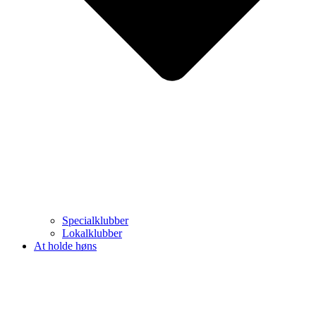
Specialklubber
Lokalklubber
At holde høns