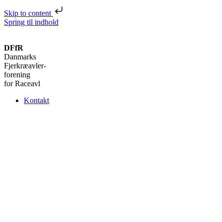
Skip to content
Spring til indhold
DFfR
Danmarks
Fjerkræavler-
forening
for Raceavl
Kontakt