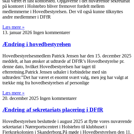
skal været et fast kontorsted. Opgaverne i det nuværende sekretariat
på kontoret i Holstebro bliver fremover fordelt mellem
medlemmerne i Hovedbestyrelsen. Der vil også kunne tilknyttes
andre medlemmer i DFfR
Læs mere »
13. januar 2026
Ingen kommentarer
Ændring i hovedbestyrelsen
Hovedbestyrelsesmedlem Patrick Jensen har den 15. december 2025
meddelt, at han ønsker at udtræde af DFfR’s Hovedbestyrelse pr.
denne dato, hvilket Hovedbestyrelsen har taget til
efterretning.Patrick Jensen udtaler i forbindelse med sin
udtræden:”Det har været et enormt svært valg, men jeg har valgt at
trække mig fra hovedbestyrelsen af personlige
Læs mere »
20. december 2025
Ingen kommentarer
Ændring af sekretariats placering i DFfR
Hovedbestyrelsen besluttede i august 2025 at flytte vores nuværende
sekretariat i Nørreportscentret i Holstebro til klubhuset i
Fjerkrækolonien i Skanderborg.På møde i Hovedbestyrelsen den 11.