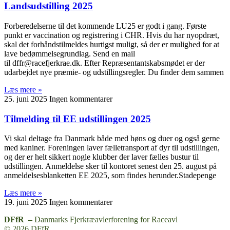
Landsudstilling 2025
Forberedelserne til det kommende LU25 er godt i gang. Første
punkt er vaccination og registrering i CHR. Hvis du har nyopdræt,
skal det forhåndstilmeldes hurtigst muligt, så der er mulighed for at
lave bedømmelsegrundlag. Send en mail
til dffr@racefjerkrae.dk. Efter Repræsentantskabsmødet er der
udarbejdet nye præmie- og udstillingsregler. Du finder dem sammen
Læs mere »
25. juni 2025
Ingen kommentarer
Tilmelding til EE udstillingen 2025
Vi skal deltage fra Danmark både med høns og duer og også gerne
med kaniner. Foreningen laver fælletransport af dyr til udstillingen,
og der er helt sikkert nogle klubber der laver fælles bustur til
udstillingen. Anmeldelse sker til kontoret senest den 25. august på
anmeldelsesblanketten EE 2025, som findes herunder.Stadepenge
Læs mere »
19. juni 2025
Ingen kommentarer
DFfR –
Danmarks Fjerkræavlerforening for Raceavl
© 2026 DFfR