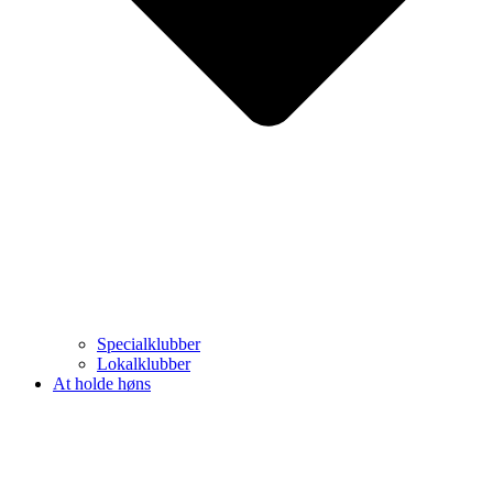
Specialklubber
Lokalklubber
At holde høns