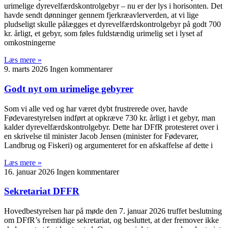
urimelige dyrevelfærdskontrolgebyr – nu er der lys i horisonten. Det
havde sendt dønninger gennem fjerkræavlerverden, at vi lige
pludseligt skulle pålægges et dyrevelfærdskontrolgebyr på godt 700
kr. årligt, et gebyr, som føles fuldstændig urimelig set i lyset af
omkostningerne
Læs mere »
9. marts 2026
Ingen kommentarer
Godt nyt om urimelige gebyrer
Som vi alle ved og har været dybt frustrerede over, havde
Fødevarestyrelsen indført at opkræve 730 kr. årligt i et gebyr, man
kalder dyrevelfærdskontrolgebyr. Dette har DFfR protesteret over i
en skrivelse til minister Jacob Jensen (minister for Fødevarer,
Landbrug og Fiskeri) og argumenteret for en afskaffelse af dette i
Læs mere »
16. januar 2026
Ingen kommentarer
Sekretariat DFFR
Hovedbestyrelsen har på møde den 7. januar 2026 truffet beslutning
om DFfR’s fremtidige sekretariat, og besluttet, at der fremover ikke