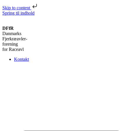
Skip to content
Spring til indhold
DFfR
Danmarks
Fjerkræavler-
forening
for Raceavl
Kontakt