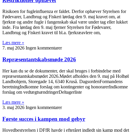
Restriktioner ophævet
Risikoen for fugleinfluenza er faldet. Derfor ophæver Styrelsen for
Fødevarer, Landbrug og Fiskeri lørdag den 9. maj kravet om, at
fjerkræ og andre fugle i fangenskab skal være under tag eller lukket
inde. Fra lørdag den 9. maj fjerner Styrelsen for Fødevarer,
Landbrug og Fiskeri kravet til bl.a. fjerkræavlere om,
Læs mere »
7. maj 2026
Ingen kommentarer
Repræsentantskabsmøde 2026
Her kan du se de dokumenter, der skal bruges i forbindelse med
repræsentantskabsmødet 2026.Mødet afholdes den 9. maj på Holbøl
Landbohjem, Storegade 14, 6340 Kruså. DagsordenFormandens
beretningIndkomne forslag om kontingenter og honorarerIndkomne
forslag om vedtægtsændringerDeltagerliste
Læs mere »
3. maj 2026
Ingen kommentarer
Første succes i kampen mod gebyr
Hovedbestyrelsen i DFfR havde i efteråret indledt sin kamp mod det