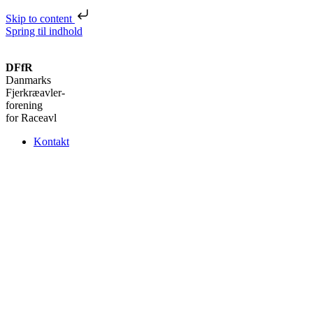
Skip to content
Spring til indhold
DFfR
Danmarks
Fjerkræavler-
forening
for Raceavl
Kontakt